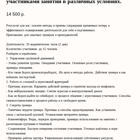
участниками занятий в различных условиях.
14 500
р.
Результат для вас: освоите методы и приемы сокращения временных потерь и
эффективного планирования деятельности для себя и подчиненных.
Приглашаем: для опытных тренеров и преподавателей.
Длительность: 20 академических часов (2 дня)
Количество участников: до 15 человек.
Разберем и отработаем:
1. Управление групповой динамикой.
- Этапы развития группы. Ожидания участников. Основные роли участников,
примеры поведения.
- Кто такие &quot;провокаторы&quot;. Их цели и методы работы. Действия тренера и как
избежать последствий.
2. Работа со сложной и агрессивной аудиторией
- Причины агрессии. Варианты действий тренера и стратегия выхода из конфликта.
- Как нейтрализовать эмоцию. Снятие агрессии и конструктивный диалог.
- Как не &quot;выйти из себя&quot; в процессе общения с агрессивным участником. Способы
самовосстановления в процессе работы и в свободное время.
3. Секреты тренера
- Типичные неудачи тренера. Причины и способы предотвращения. Как установить
связь с нелояльной группой. Установление авторитета тренера.
- Кинометафора. Виды, порядок проведения, примеры использования на занятиях с
различными группами и тематикой.
- Социометрия. Быстрое измерение состояния участников. Готовые шаблоны и поря
использования.
- Принципы работы мастера. Рациональное использование собственных ресурсов.