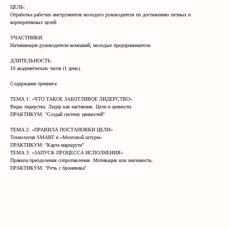
ЦЕЛЬ:
Отработка рабочих инструментов молодого руководителя по достижению личных и
корпоративных целей
УЧАСТНИКИ:
Начинающие руководители компаний, молодые предприниматели
ДЛИТЕЛЬНОСТЬ:
10 академических часов (1 день).
Содержание тренинга:
ТЕМА 1: «ЧТО ТАКОЕ ЗАБОТЛИВОЕ ЛИДЕРСТВО»
Виды лидерства. Лидер как наставник. Цели и ценности.
ПРАКТИКУМ: "Создай систему ценностей"
ТЕМА 2: «ПРАВИЛА ПОСТАНОВКИ ЦЕЛИ»
Технология SMART и «Мозговой штурм»
ПРАКТИКУМ: "Карта маршрута"
ТЕМА 3: «ЗАПУСК ПРОЦЕССА ИСПОЛНЕНИЯ»
Правила преодоления сопротивления. Мотивация или значимость.
ПРАКТИКУМ: "Речь с броневика"