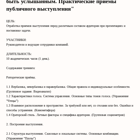
быть услышанным. Практические приемы
публичного выступления"
ЦЕЛЬ:
Отработка приемов выступления перед различным составом аудитории при презентациях и
постановке задачи.
УЧАСТНИКИ:
Руководители и ведущие сотрудники компаний.
ДЛИТЕЛЬНОСТЬ:
10 академических часов (1 день).
Содержание тренинга:
Риторические приёмы.
1.1 Вербалика, невербалика и паравербалика. Общие правила и индивидуальные особенности.
(Групповое задание. Видеоанализ)
1.2 Характеристики голоса. Система управления. Основные типы тонов голоса. (Упражнение
"Чтецы")
1.3 Взаимное расположение в пространстве. За трибуной или нет, со столами или без. Ошибки и
способы устранения. (Кинометафора)
1.4 Ораторский стиль. Личные факторы и специфика аудитории. (Групповая социометрия)
2. Построение выступления.
2.1 Структура выступления. Сквозные и локальные системы. Основные комбинации.
(Упражнение "Пазлы")