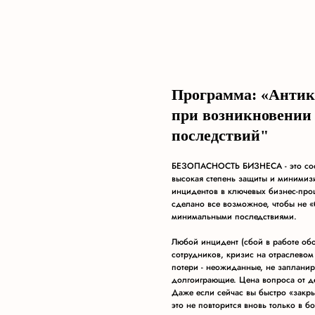
Программа: «Антикр
при возникновении 
последствий"
БЕЗОПАСНОСТЬ БИЗНЕСА - это сост
высокая степень защиты и минимиз
инцидентов в ключевых бизнес-проц
сделано все возможное, чтобы не «б
минимальными последствиями.
Любой инцидент (сбой в работе об
сотрудников, кризис на отраслевом 
потери - неожиданные, не заплани
долгоиграющие. Цена вопроса от д
Даже если сейчас вы быстро «закрыл
это не повторится вновь только в б