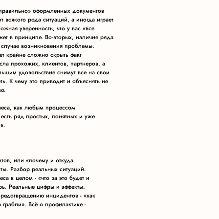
 «правильно» оформленных документов
т всякого рода ситуаций, а иногда играет
ложная уверенность, что у вас «все
ет в принципе. Во-вторых, наличие ряда
в случае возникновения проблемы.
ает крайне сложно скрыть факт
ла прохожих, клиентов, партнеров, а
льшим удовольствие снимут все на свои
ь. К чему это приводит и объяснять не
о.
неса, как любым процессом
 есть ряд простых, понятных и уже
в.
тов, или «почему и откуда
ты. Разбор реальных ситуаций.
са в целом - «что за это будет и
ерь. Реальные цифры и эффекты.
предотвращению инцидентов - «как
 грабли». Всё о профилактике -