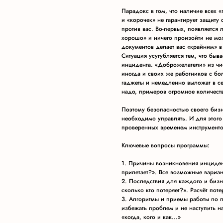
Парадокс в том, что наличие всех
и «корочек» не гарантирует защиту о
против вас. Во-первых, появляется 
хорошо» и ничего произойти не мож
документов делает вас «крайним» 
Ситуация усугубляется тем, что быв
инцидента. «Доброжелатели» из чис
иногда и своих же работников с бо
гаджеты и немедленно выложат в сет
надо, примеров огромное количеств
Поэтому безопасностью своего биз
необходимо управлять. И для этого
проверенных временем инструменто
Ключевые вопросы программы:
1. Причины возникновения инциден
прилетает?». Все возможные вариан
2. Последствия для каждого и бизне
сколько кто потеряет?». Расчёт пот
3. Алгоритмы и приемы работы по 
избежать проблем и не наступить на
«когда, кого и как...»