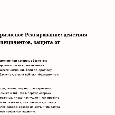
изисное Реагирование: действия
инцидентов, защита от
ояние при котором обеспечена
ированы риски возникновения
ессах компании. Если по простому -
ахнуло», а если всё-таки «бахнуло» то с
орудования, авария, травмирование
рынке и тп) - это в первую очередь
рованные, плохо пахнущие и как правило
есятков тысяч до миллионов долларов.
и» вопрос, совсем не значит, что завтра
олее печальном варианте.