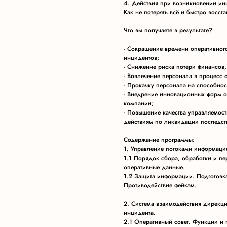
4. Действия при возникновении инц
Как не потерять всё и быстро восста
Что вы получаете в результате?
- Сокращение времени оперативног
инцидентов;
- Снижение риска потери финансов,
- Вовлечение персонала в процесс 
- Прокачку персонала на способност
- Внедрение инновационных форм о
компании;
- Повышение качества управляемос
действиям по ликвидации последст
Содержание программы:
1. Управление потоками информаци
1.1 Порядок сбора, обработки и п
оперативные данные.
1.2 Защита информации. Подготовка
Противодействие фейкам.
2. Система взаимодействия дирекц
инцидента.
2.1 Оперативный совет. Функции и