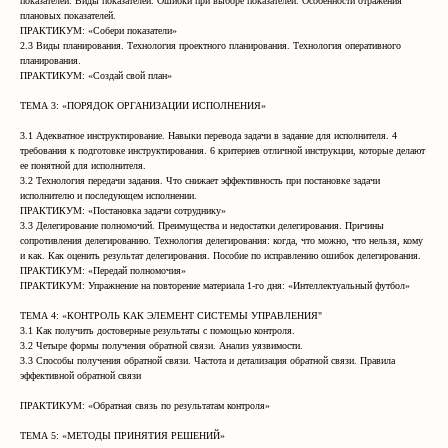
показателей. Виды показателей. Ошибки при выборе показателей. Особенности отражения
плановых показателей.
ПРАКТИКУМ: «Собери показатели»
2.3 Виды планирования. Технология проектного планирования. Технология оперативного
планирования.
ПРАКТИКУМ: «Создай свой план»
ТЕМА 3: «ПОРЯДОК ОРГАНИЗАЦИИ ИСПОЛНЕНИЯ»
3.1 Адекватное инструктирование. Навыки перевода задачи в задание для исполнителя. 4
требования к подготовке инструктирования. 6 критериев отличной инструкции, которые делают
ее понятной для исполнителя.
3.2 Технология передачи задания. Что снижает эффективность при постановке задачи
исполнителю и последующем исполнении.
ПРАКТИКУМ: «Постановка задачи сотруднику»
3.3 Делегирование полномочий. Преимущества и недостатки делегирования. Причины
сопротивления делегированию. Технология делегирования: когда, что можно, что нельзя, кому
и как. Как оценить результат делегирования. Пособие по исправлению ошибок делегирования.
ПРАКТИКУМ: «Передай полномочия»
ПРАКТИКУМ: Упражнение на повторение материала 1-го дня: «Интеллектуальный футбол»
ТЕМА 4: «КОНТРОЛЬ КАК ЭЛЕМЕНТ СИСТЕМЫ УПРАВЛЕНИЯ"
3.1 Как получить достоверные результаты с помощью контроля.
3.2 Четыре формы получения обратной связи. Анализ уязвимости.
3.3 Способы получения обратной связи. Частота и детализация обратной связи. Правила
эффективной обратной связи
ПРАКТИКУМ: «Обратная связь по результатам контроля»
ТЕМА 5: «МЕТОДЫ ПРИНЯТИЯ РЕШЕНИЙ»