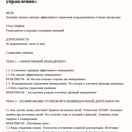
управления»
ЦЕЛЬ:
Освоение базовых методов эффективного управления подразделениями и бизнес-процессами
УЧАСТНИКИ:
Руководители и ведущие сотрудники компаний
ДЛИТЕЛЬНОСТЬ:
30 академических часов (3 дня)
Содержание семинара:
ТЕМА 1: «ЭФФЕКТИВНЫЙ МЕНЕДЖМЕНТ»
1.1. 6 ключевых принципа эффективного менеджмента.
1.2 Что мешает эффективному менеджменту?
ПРАКТИКУМ: «В чём мои сильные стороны как менеджмента»
1.3. Функциональное определение мененджмента. Что входит к ключевые функции менеджера
1.4 Пять секретов управления временем.
ПРАКТИКУМ: " последствия разрыва ключевых функций менеджмента"
ТЕМА 2: «ПЛАНИРОВАНИЕ ГРУППОВОЙ И ИНДИВИДУАЛЬНОЙ ДЕЯТЕЛЬНОСТИ»
2.1 Как сделать планы рабочими? Правила постановки целей. Технология SMART. Основные
ошибки при постановке целей. Что отличает план от желаний и фантазий. Элементы плана.
Акценты в планировании.
ПРАКТИКУМ: «Постановка цели».
2.2 Виды отражения планов. Технология составления плановой документации. Источники