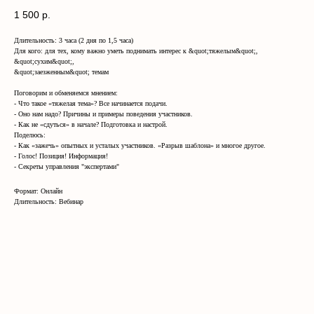
1 500
р.
Длительность: 3 часа (2 дня по 1,5 часа)
Для кого: для тех, кому важно уметь поднимать интерес к &quot;тяжелым&quot;,
&quot;сухим&quot;,
&quot;заезженным&quot; темам
Поговорим и обменяемся мнением:
- Что такое «тяжелая тема»? Все начинается подачи.
- Оно нам надо? Причины и примеры поведения участников.
- Как не «сдуться» в начале? Подготовка и настрой.
Поделюсь:
- Как «зажечь» опытных и усталых участников. «Разрыв шаблона» и многое другое.
- Голос! Позиция! Информация!
- Секреты управления "экспертами"
Формат: Онлайн
Длительность: Вебинар