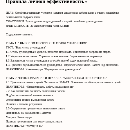
Правила личной эффективности.»
ЦЕЛЬ: Отработка основных умение и навыков управления работниками с учетом специфики
деятельности подразделений.
УЧАСТНИКИ: Руководители подразделений и служб, линейные руководители.
ДЛИТЕЛЬНОСТЬ: 20 академических часов (2 дня).
Содержание тренинга:
ТЕМА 1: " ВЫБОР ЭФФЕКТИВНОГО СТИЛЯ УПРАВЛЕНИЯ"
ТЕСТ: "Ваш стиль руководства"
1.1 Стиль руководства и уровень развития персонала. Три главные вопроса на старте.
1.2 Управленческая икона. Управленческая мишень. Управленческая пирамида.
1.3 Зависимость стиля руководства от особенностей задач и деловой среды.
1.3 Признаки адекватности стиля руководства. Управленческая этика. Работа над ошибками.
ПРАКТИКУМ: Кинометафора "Определи стиль руководства".
ТЕМА 2: "ЦЕЛЕПОЛАГАНИЕ И ПРАВИЛА РАССТАНОВКИ ПРИОРИТЕТОВ"
2.1 Правила постановки целей. Технология SMART. Основные ошибки при постановке целей.
ПРАКТИКУМ: «Определи цель работы подразделения»
2.2 Как обеспечить точность выполнения задачи.
Подбор исполнителей и ответственных.
Определение сроков выполнения работ.
Ошибки и методы устранения.
2.3 Определение приоритетов выполнения задач.
Принцип 20-80 (Вильфредо Паретто).
Матрица Эйзенхауэра.
Правила приоритетов для поступающих задач.
ПРАКТИКУМ: "Метод "3-15"