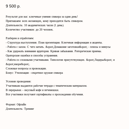
9 500
р.
Результат для вас: ключевые умения спикера за один день!
Приглашаем: всех желающих, кому приходится быть спикером.
Длительность: 10 академических часов (1 день).
Количество участников: до 20 человек.
Разберем и отработаем:
- Структура выступления. План презентации. Ключевая информация и акценты.
- Работа с залом. С чего начать. &quot;Домашние заготовки&quot; - плюсы и минусы
- Как удержать внимание аудитории. Кривая забывания. Риторические приемы.
Ораторские ошибки и способы устранения.
- Работа со сложными участниками. Типология присутствующих. &quot;Лидеры&quot; и
&quot;якоря&quot;.
Сложные вопросы и провокации.
Бонус: Утилизация - секретное оружие спикера
Условия проведения:
Участникам выдаются рабочие тетради с тематическим материалом.
В перерывах – вкусный кофе и печенюшки.
Все участники получают сертификаты о прохождении обучения.
Формат: Офлайн
Длительность: Тренинг